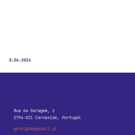
8.04.2024
Rua da Garagem, 3
2794-021 Carnaxide, Portugal
geral@image4all.pt