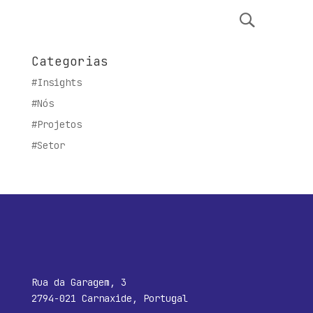
Categorias
#Insights
#Nós
#Projetos
#Setor
Rua da Garagem, 3
2794-021 Carnaxide, Portugal