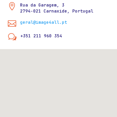

Rua da Garagem, 3
2794-021 Carnaxide, Portugal

geral@image4all.pt
w
+351 211 960 354