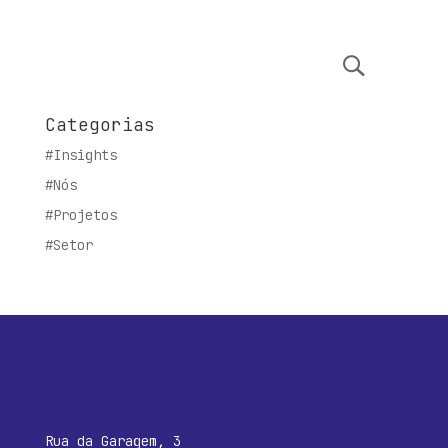
Categorias
#Insights
#Nós
#Projetos
#Setor
Rua da Garagem, 3