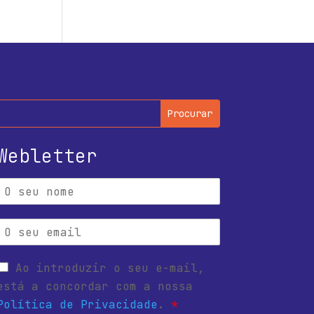
Webletter
Ao introduzir o seu e-mail,
está a concordar com a nossa
Política de Privacidade
.
*