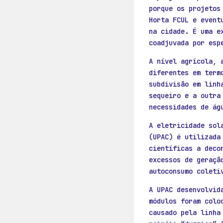
porque os projetos
Horta FCUL e event
na cidade. É uma e
coadjuvada por esp
A nível agrícola, 
diferentes em term
subdivisão em linh
sequeiro e a outra
necessidades de ág
A eletricidade sol
(UPAC) é utilizada
científicas a deco
excessos de geraçã
autoconsumo coleti
A UPAC desenvolvid
módulos foram colo
causado pela linha