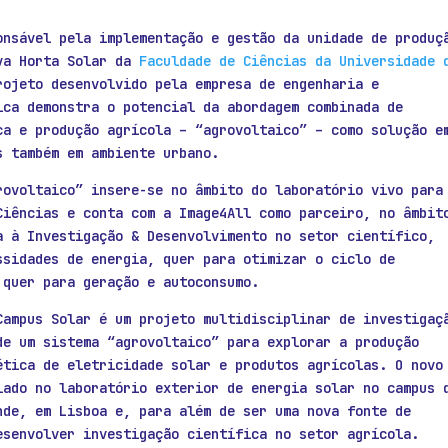
nsável pela implementação e gestão da unidade de produç
va Horta Solar da
Faculdade de Ciências da Universidade 
ojeto desenvolvido pela empresa de engenharia e
ica demonstra o potencial da abordagem combinada de
ca e produção agrícola – “agrovoltaico” – como solução e
s também em ambiente urbano.
rovoltaico” insere-se no âmbito do laboratório vivo para
Ciências e conta com a Image4All como parceiro, no âmbit
a à Investigação & Desenvolvimento no setor científico,
ssidades de energia, quer para otimizar o ciclo de
 quer para geração e autoconsumo.
Campus Solar é um projeto multidisciplinar de investigaç
de um sistema “agrovoltaico” para explorar a produção
ética de eletricidade solar e produtos agrícolas. O novo
lado no laboratório exterior de energia solar no campus 
nde, em Lisboa e, para além de ser uma nova fonte de
esenvolver investigação científica no setor agrícola.