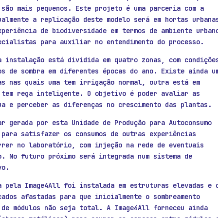
 são mais pequenos. Este projeto é uma parceria com a
ualmente a replicação deste modelo será em hortas urbana
xperiência de biodiversidade em termos de ambiente urban
ecialistas para auxiliar no entendimento do processo.
a instalação está dividida em quatro zonas, com condiçõe
os de sombra em diferentes épocas do ano. Existe ainda u
as nas quais uma tem irrigação normal, outra está em
 tem rega inteligente. O objetivo é poder avaliar as
ua e perceber as diferenças no crescimento das plantas.
ar gerada por esta Unidade de Produção para Autoconsumo
 para satisfazer os consumos de outras experiências
rrer no laboratório, com injeção na rede de eventuais
o. No futuro próximo será integrada num sistema de
vo.
a pela Image4All foi instalada em estruturas elevadas e 
cados afastadas para que inicialmente o sombreamento
 de módulos não seja total. A Image4All forneceu ainda