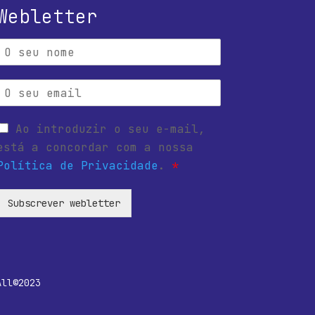
Webletter
Ao introduzir o seu e-mail,
está a concordar com a nossa
Política de Privacidade
.
*
Subscrever webletter
All©2023