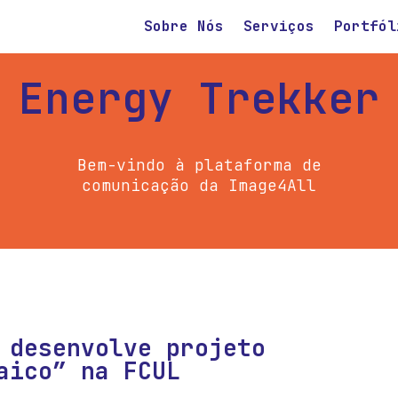
Sobre Nós
Serviços
Portfól
Energy Trekker
Bem-vindo à plataforma de
comunicação da Image4All
 desenvolve projeto
aico” na FCUL