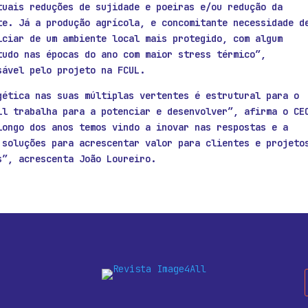
tuais reduções de sujidade e poeiras e/ou redução da
te. Já a produção agrícola, e concomitante necessidade d
iciar de um ambiente local mais protegido, com algum
tudo nas épocas do ano com maior stress térmico”,
sável pelo projeto na FCUL.
gética nas suas múltiplas vertentes é estrutural para o
ll trabalha para a potenciar e desenvolver”, afirma o CE
longo dos anos temos vindo a inovar nas respostas e a
 soluções para acrescentar valor para clientes e projeto
s”, acrescenta João Loureiro.