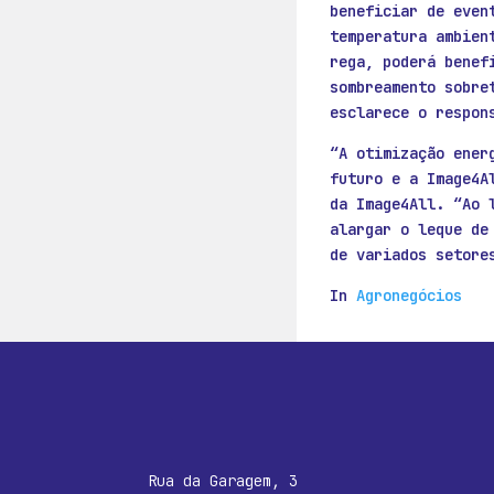
beneficiar de even
temperatura ambien
rega, poderá benef
sombreamento sobre
esclarece o respon
“A otimização ener
futuro e a Image4A
da Image4All. “Ao 
alargar o leque de
de variados setore
In
Agronegócios
Rua da Garagem, 3