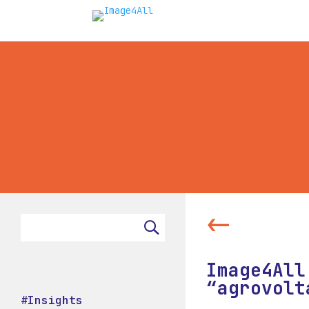
<-
Image4All
“agrovolt
#Insights