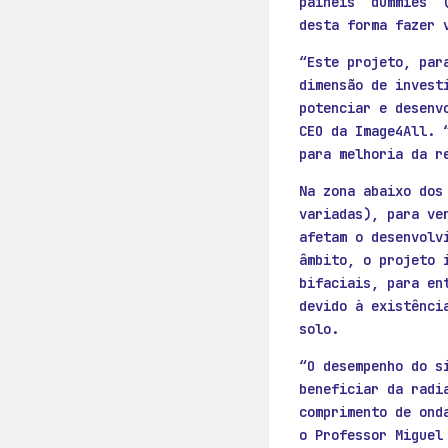
painéis “dummies” 
desta forma fazer 
“Este projeto, par
dimensão de invest
potenciar e desenv
CEO da Image4All. 
para melhoria da r
Na zona abaixo dos
variadas), para ve
afetam o desenvolv
âmbito, o projeto 
bifaciais, para en
devido à existênci
solo.
“O desempenho do s
beneficiar da radi
comprimento de ond
o Professor Miguel