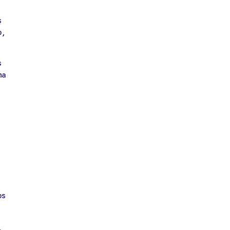
s
o,
s
ma
os