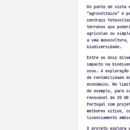
Do ponto de vista 
“agrovoltaico” é p
centrais fotovolta
terrenos que poder
agrícolas ou simpl
a uma monocultura,
biodiversidade.
Entre os dois dile
impacto na biodive
usos. A exploração
de rentabilidade d
económico. No limi
de exemplo, para s
renovável de 20 GW
Portugal com proje
melhores sítios, c
licenciamento ambi
O projeto explora 