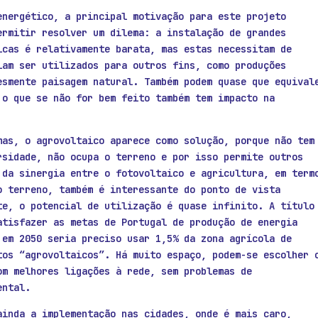
energético, a principal motivação para este projeto
ermitir resolver um dilema: a instalação de grandes
icas é relativamente barata, mas estas necessitam de
iam ser utilizados para outros fins, como produções
esmente paisagem natural. Também podem quase que equival
 o que se não for bem feito também tem impacto na
mas, o agrovoltaico aparece como solução, porque não tem
rsidade, não ocupa o terreno e por isso permite outros
 da sinergia entre o fotovoltaico e agricultura, em term
o terreno, também é interessante do ponto de vista
te, o potencial de utilização é quase infinito. A título
atisfazer as metas de Portugal de produção de energia
 em 2050 seria preciso usar 1,5% da zona agrícola de
tos “agrovoltaicos”. Há muito espaço, podem-se escolher 
om melhores ligações à rede, sem problemas de
ental.
ainda a implementação nas cidades, onde é mais caro,