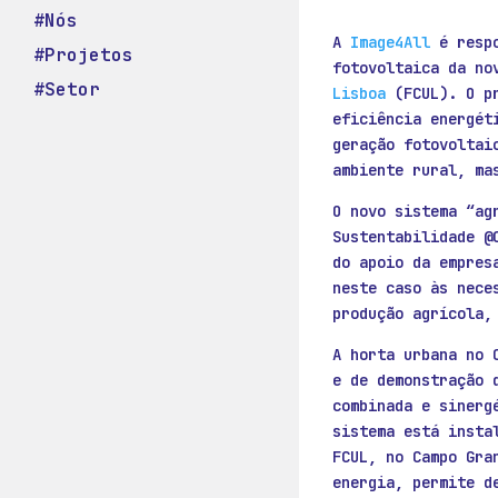
#Nós
A
Image4All
é respo
#Projetos
fotovoltaica da no
#Setor
Lisboa
(FCUL). O pr
eficiência energét
geração fotovoltai
ambiente rural, ma
O novo sistema “ag
Sustentabilidade @
do apoio da empres
neste caso às nece
produção agrícola,
A horta urbana no 
e de demonstração 
combinada e sinerg
sistema está insta
FCUL, no Campo Gra
energia, permite d