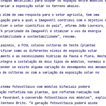
(chapas metálicas) para ocupar os espaços entre módulos 
variar a exposição solar no terreno abaixo.
a além de uma resposta para o setor agrícola, tem uma
igação para a qual a Image4All contribui com o objetivo 
olver o setor científico do país”, afirma João Loureiro,
“A prioridade da Image4All é otimizar o uso da energia
entabilidade e sustentabilidade”, resume.
 painéis, a FCUL colocou culturas de teste (plantas
rificar como os diferentes níveis de exposição solar
imento e as necessidades hídricas da fauna e flora. Nest
integra a instalação de dois tipos de módulos, normais e
tender se existe alguma variação do desempenho dos mesmo
a de culturas ou com a variação da exposição solar no
istema fotovoltaico com módulos bifaciais poderá
ação refletida nas plantas, que refletem radiação num
a favorável à conversão fotovoltaica nos módulos”, expli
 Centeno Brito. “A geração fotovoltaica poderá ainda