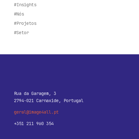
#Insights
#Nós
#Projetos
#Setor
Rua da Garagem, 3
2794-021 Carnaxide, Portugal
geral@image4all.pt
+351 211 960 354