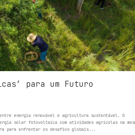
icas’ para um Futuro
entre energia renovável e agricultura sustentável. O
ergia solar fotovoltaica com atividades agrícolas na mes
ra para enfrentar os desafios globais...