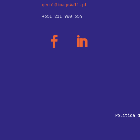
geral@image4all.pt
+351 211 960 354
Política d