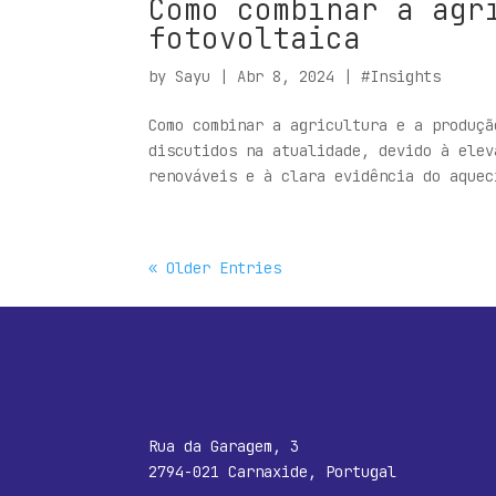
Como combinar a agr
fotovoltaica
by
Sayu
|
Abr 8, 2024
|
#Insights
Como combinar a agricultura e a produçã
discutidos na atualidade, devido à elev
renováveis e à clara evidência do aquec
« Older Entries
Rua da Garagem, 3
2794-021 Carnaxide, Portugal